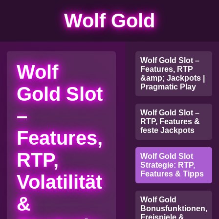
Wolf Gold
Wolf Gold Slot –
Wolf
Features, RTP
&amp; Jackpots |
Pragmatic Play
Gold Slot
–
Wolf Gold Slot –
RTP, Features &
feste Jackpots
Features,
RTP,
Wolf Gold Slot
Strategie: RTP,
Features & Tipps
Volatilität
&
Wolf Gold
Bonusfunktionen,
Freispiele &