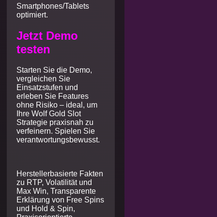
Smartphones/Tablets
optimiert.
Jetzt Demo
testen
Starten Sie die Demo,
vergleichen Sie
Einsatzstufen und
erleben Sie Features
ohne Risiko – ideal, um
Ihre Wolf Gold Slot
Strategie praxisnah zu
verfeinern. Spielen Sie
verantwortungsbewusst.
Herstellerbasierte Fakten
zu RTP, Volatilität und
Max Win, Transparente
Erklärung von Free Spins
und Hold & Spin,