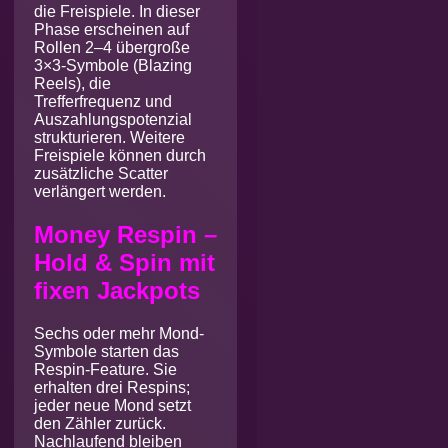
die Freispiele. In dieser
Phase erscheinen auf
Rollen 2–4 übergroße
3×3-Symbole (Blazing
Reels), die
Trefferfrequenz und
Auszahlungspotenzial
strukturieren. Weitere
Freispiele können durch
zusätzliche Scatter
verlängert werden.
Money Respin –
Hold & Spin mit
fixen Jackpots
Sechs oder mehr Mond-
Symbole starten das
Respin-Feature. Sie
erhalten drei Respins;
jeder neue Mond setzt
den Zähler zurück.
Nachlaufend bleiben