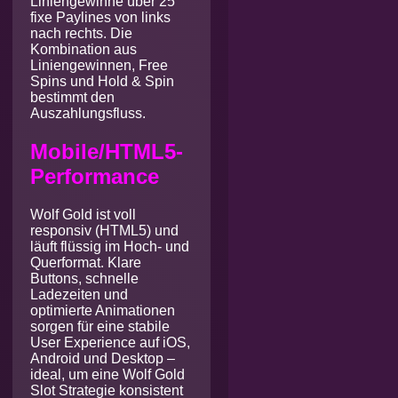
Liniengewinne über 25
fixe Paylines von links
nach rechts. Die
Kombination aus
Liniengewinnen, Free
Spins und Hold & Spin
bestimmt den
Auszahlungsfluss.
Mobile/HTML5-
Performance
Wolf Gold ist voll
responsiv (HTML5) und
läuft flüssig im Hoch- und
Querformat. Klare
Buttons, schnelle
Ladezeiten und
optimierte Animationen
sorgen für eine stabile
User Experience auf iOS,
Android und Desktop –
ideal, um eine Wolf Gold
Slot Strategie konsistent