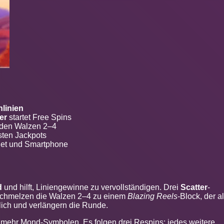
nlinien
er
startet Free Spins
 den Walzen 2–4
sten Jackpots
let und Smartphone
d
und hilft, Liniengewinne zu vervollständigen. Drei
Scatter
-
rschmelzen die Walzen 2–4 zu einem
Blazing Reels
-Block, der a
lich und verlängern die Runde.
r mehr Mond-Symbolen. Es folgen drei Respins; jedes weitere