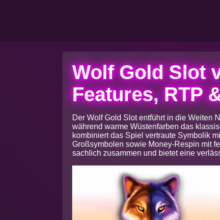
Wolf Gold Slot 
Features, RTP 
Der Wolf Gold Slot entführt in die Weiten 
während warme Wüstenfarben das klassische
kombiniert das Spiel vertraute Symbolik m
Großsymbolen sowie Money-Respin mit feste
sachlich zusammen und bietet eine verläss